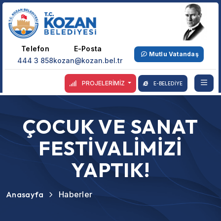
Telefon
E-Posta
Mutlu Vatandaş
444 3 858
kozan@kozan.bel.tr
PROJELERİMİZ
E-BELEDİYE
ÇOCUK VE SANAT
FESTİVALİMİZİ
YAPTIK!
Anasayfa
Haberler