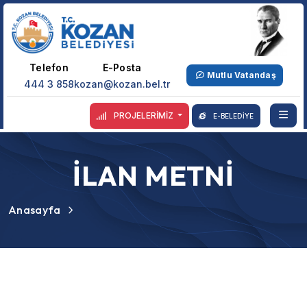
Telefon
E-Posta
Mutlu Vatandaş
444 3 858
kozan@kozan.bel.tr
PROJELERİMİZ
E-BELEDİYE
İLAN METNİ
Anasayfa