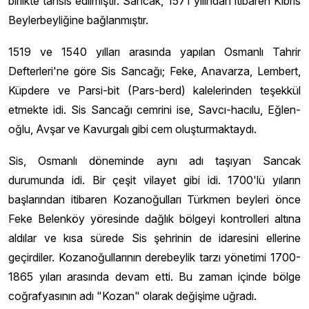
birlikte tahsis edilmiştir. Sancak, 1571 yılından itibaren Kıbrıs
Beylerbeyliğine bağlanmıştır.
1519 ve 1540 yılları arasında yapılan Osmanlı Tahrir
Defterleri'ne göre Sis Sancağı; Feke, Anavarza, Lembert,
Küpdere ve Parsi-bit (Pars-berd) kalelerinden teşekkül
etmekte idi. Sis Sancağı cemrini ise, Savcı-hacılu, Eğlen-
oğlu, Avşar ve Kavurgalı gibi cem oluşturmaktaydı.
Sis, Osmanlı döneminde aynı adı taşıyan Sancak
durumunda idi. Bir çeşit vilayet gibi idi. 1700'lü yıların
başlarından itibaren Kozanoğulları Türkmen beyleri önce
Feke Belenköy yöresinde dağlık bölgeyi kontrolleri altına
aldılar ve kısa sürede Sis şehrinin de idaresini ellerine
geçirdiler. Kozanoğullarının derebeylik tarzı yönetimi 1700-
1865 yıları arasında devam etti. Bu zaman içinde bölge
coğrafyasının adı "Kozan" olarak değişime uğradı.