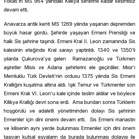
Fokas'ın MS 964 yılındaki Kilikya seferine kadar kesintisiz
devam etti.
Anavarza antik kenti MS 1269 yılında yaşanan depremden
büyük hasar gördü. Şehirde yaşayan Ermeni Prensliği ve
halk Sis şehrine taşındı. Ermeni Kral II. Leon zamanında Sis
kalesinin eteğinde Kral sarayı yaptırıldı. 1340 ve 1350'li
yılarda Çukurova'ya gelen Ramazanoğlu ve Türkmen
aşiretler Misis ve Adana şehirlerini ele geçirdiler. Mısır'ı
Memluklu Türk Devleti'nin ordusu 1375 yılında Sis Ermeni
Krallığını kuşatma altına aldı. Işık Temur ve Türkmenler son
Ermeni Kralı VI. Leon'u kale içinde teslim aldılar ve böylece
Kilikya Krallığı devri sona erdi. Ama bundan sonra Türklerin
hoşgörülü ve adaletli yönetiminden dolayı Sis şehrinin
Ermeniler için dini önemi devam etti. Sis Ermeni manastırı
ve kilisenin aynı yerde bulunması Ermeniler için dini önem
taşıyan kutsal eşyaların da burada bulunması dolayısı ile