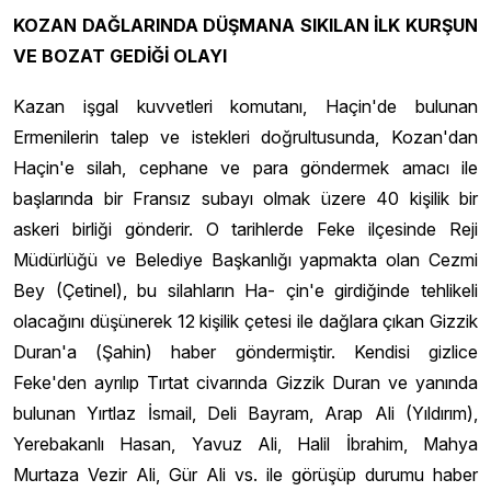
KOZAN DAĞLARINDA DÜŞMANA SIKILAN İLK KURŞUN
VE BOZAT GEDİĞİ OLAYI
Kazan işgal kuvvetleri komutanı, Haçin'de bulunan
Ermenilerin talep ve istekleri doğrultusunda, Kozan'dan
Haçin'e silah, cephane ve para göndermek amacı ile
başlarında bir Fransız subayı olmak üzere 40 kişilik bir
askeri birliği gönderir. O tarihlerde Feke ilçesinde Reji
Müdürlüğü ve Belediye Başkanlığı yapmakta olan Cezmi
Bey (Çetinel), bu silahların Ha- çin'e girdiğinde tehlikeli
olacağını düşünerek 12 kişilik çetesi ile dağlara çıkan Gizzik
Duran'a (Şahin) haber göndermiştir. Kendisi gizlice
Feke'den ayrılıp Tırtat civarında Gizzik Duran ve yanında
bulunan Yırtlaz İsmail, Deli Bayram, Arap Ali (Yıldırım),
Yerebakanlı Hasan, Yavuz Ali, Halil İbrahim, Mahya
Murtaza Vezir Ali, Gür Ali vs. ile görüşüp durumu haber