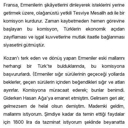
Fransa, Ermenilerin şikâyetlerini dinleyerek isteklerini yerine
getirmek üzere, olağanüstü yetkili Tesviye Mesalih adı ile bir
komisyon kurdurur. Zaman kaybetmeden hemen görevine
başlayan bu komisyon, Türklerin ekonomik açıdan
zayıflaması ve işgal kuvvetlerine mutlak itaatle bağlanması
siyasetini gütmüştür.
Kozan'ı terk eden ve dönüş yapan Ermeniler eski mallarını
herhangi bir Türk'te bulduklarında, bu komisyona
başvururlardı. (Ermeniler sığır sürülerinin geçeceği yollarda
beklerler, geçen sürülerin içinden beğendikleri sığır ve atları
ayırırlar. Komisyona müracaat ederek; bunlar benimdi.
Giderken Hasan Ağa'ya emanet etmiştim. Gelirsem geri alır,
gelmezsem de helal olsun demiştim. Mademki geldim,
mallarımı istiyorum. Şimdiye kadar da temin ettiği faydalar
için 1800 lira da tazminat istiyorum şeklinde beyanatta