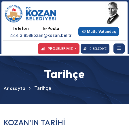
Telefon
E-Posta
Mutlu Vatandaş
444 3 858
kozan@kozan.bel.tr
PROJELERİMİZ
E-BELEDİYE
Tarihçe
Anasayfa
Tarihçe
KOZAN'IN TARİHİ