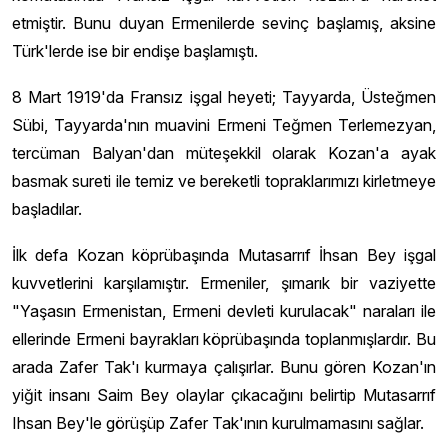
etmiştir. Bunu duyan Ermenilerde sevinç başlamış, aksine
Türk'lerde ise bir endişe başlamıştı.
8 Mart 1919'da Fransız işgal heyeti; Tayyarda, Üsteğmen
Sübi, Tayyarda'nın muavini Ermeni Teğmen Terlemezyan,
tercüman Balyan'dan müteşekkil olarak Kozan'a ayak
basmak sureti ile temiz ve bereketli topraklarımızı kirletmeye
başladılar.
İlk defa Kozan köprübaşında Mutasarrıf İhsan Bey işgal
kuvvetlerini karşılamıştır. Ermeniler, şımarık bir vaziyette
"Yaşasın Ermenistan, Ermeni devleti kurulacak" naraları ile
ellerinde Ermeni bayrakları köprübaşında toplanmışlardır. Bu
arada Zafer Tak'ı kurmaya çalışırlar. Bunu gören Kozan'ın
yiğit insanı Saim Bey olaylar çıkacağını belirtip Mutasarrıf
Ihsan Bey'le görüşüp Zafer Tak'ının kurulmamasını sağlar.