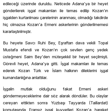
edileceği üzerinde duruldu. Neticede Adana'ya bir heyet
gönderilerek işgal makamları ile temas edilip Kozan'ın
işgalden kurtarılması çarelerinin aranması, olmadığı takdirde
hiç olmazsa Kozan'a Ermeni askerlerinin gönderilmemesi
kararlaştırılmıştır.
Bu heyete Savcı Ruhi Bey, Eşraftan dava vekili Topal
Mustafa efendi ve Kozan'ın çok sevilen genç yedek
üsteğmeni Saim Bey'den müteşekkil bir heyet seçilmişti.
Görevli heyet, Adana'ya gitti. İşgal makamları ile temas
ederek Kozan Türk ve İslam halkının dileklerini işgal
kumandanlığına anlattılar.
İşgalin mutlak olduğunu fakat Ermeni askeri
göndermeyeceklerine dair söz alarak döndüler. Bu olaylar
cereyan ettikten sonra Yüzbaşı Tayyarda (Taillardat)
komutasında Fransız işgal kuvvetleri Kozan'a hareket