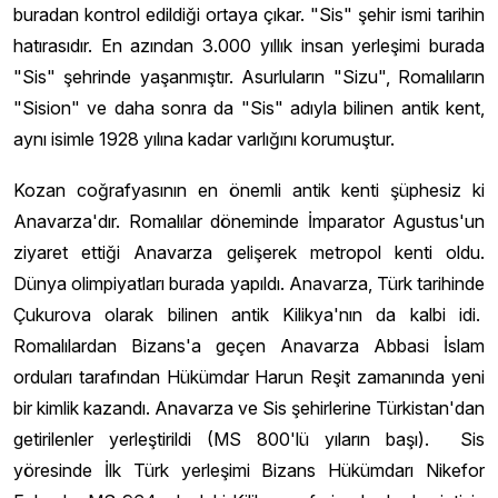
buradan kontrol edildiği ortaya çıkar. "Sis" şehir ismi tarihin
hatırasıdır. En azından 3.000 yıllık insan yerleşimi burada
"Sis" şehrinde yaşanmıştır. Asurluların "Sizu", Romalıların
"Sision" ve daha sonra da "Sis" adıyla bilinen antik kent,
aynı isimle 1928 yılına kadar varlığını korumuştur.
Kozan coğrafyasının en önemli antik kenti şüphesiz ki
Anavarza'dır. Romalılar döneminde İmparator Agustus'un
ziyaret ettiği Anavarza gelişerek metropol kenti oldu.
Dünya olimpiyatları burada yapıldı. Anavarza, Türk tarihinde
Çukurova olarak bilinen antik Kilikya'nın da kalbi idi.
Romalılardan Bizans'a geçen Anavarza Abbasi İslam
orduları tarafından Hükümdar Harun Reşit zamanında yeni
bir kimlik kazandı. Anavarza ve Sis şehirlerine Türkistan'dan
getirilenler yerleştirildi (MS 800'lü yıların başı). Sis
yöresinde İlk Türk yerleşimi Bizans Hükümdarı Nikefor