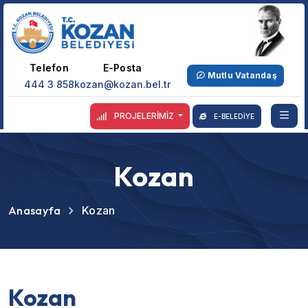
Telefon
E-Posta
Mutlu Vatandaş
444 3 858
kozan@kozan.bel.tr
PROJELERİMİZ
E-BELEDİYE
Kozan
Anasayfa
Kozan
Kozan