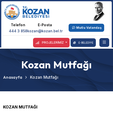
Telefon
E-Posta
Mutlu Vatandaş
444 3 858
kozan@kozan.bel.tr
PROJELERİMİZ
E-BELEDİYE
Kozan Mutfağı
Anasayfa
Kozan Mutfağı
KOZAN MUTFAĞI