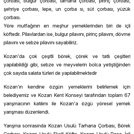
çorbası, bulgur çorbası, tarhana çorbası, pirinç çorbası,
şehriye çorbası, lepe, un çorba sı, süt çorbası, yüzük
çorbası.
Yöre mutfağının en meşhur yemeklerinden biri de içli
köftedir. Pilavlardan ise, bulgur pilavını, pirinç pilavını, dövme
pilavını ve sebze pilavını sayabiliriz.
Kozan'da çok çeşitli börek, çörek ve tatlı çeşitleri
yapılabildiği gibi, sebze ve meyvelerin bolca yetiştiğinden
çok sayıda salata türleri de yapılabilmektedir
Kozan'ın kendine özgün yemeklerini belirlemek için
belediyemiz ve Kozan Kent Konseyi tarafından toplam 67
yarışmacının katılımı ile Kozan'a özgü yöresel yemek
yarışması düzenlendi.
Yarışma sonrasında Kozan Usulü Tarhana Çorbası, Börek
Çorbası, Kozan Usulü Ekşili Köfte, Kozan Usulü Paça, İçli