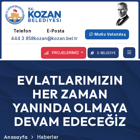
Telefon
E-Posta
Mutlu Vatandaş
444 3 858
kozan@kozan.bel.tr
PROJELERİMİZ
E-BELEDİYE
EVLATLARIMIZIN
HER ZAMAN
YANINDA OLMAYA
DEVAM EDECEĞİZ
Anasayfa
Haberler