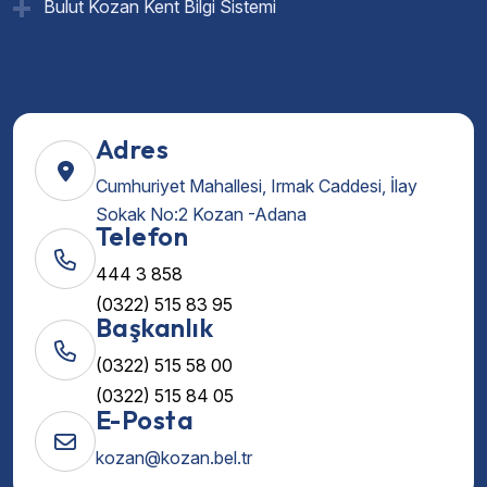
Bulut Kozan Kent Bilgi Sistemi
Adres
Cumhuriyet Mahallesi, Irmak Caddesi, İlay
Sokak No:2 Kozan -Adana
Telefon
444 3 858
(0322) 515 83 95
Başkanlık
(0322) 515 58 00
(0322) 515 84 05
E-Posta
kozan@kozan.bel.tr