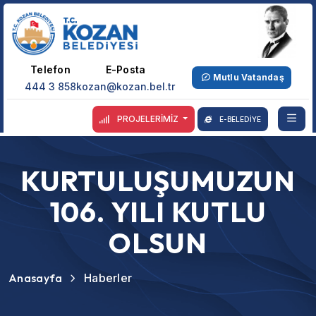
Telefon
E-Posta
Mutlu Vatandaş
444 3 858
kozan@kozan.bel.tr
PROJELERİMİZ
E-BELEDİYE
KURTULUŞUMUZUN
106. YILI KUTLU
OLSUN
Anasayfa
Haberler