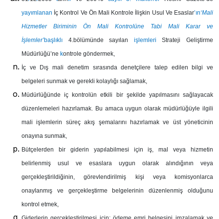
yayımlanan
İç Kontrol Ve Ön Mali Kontrole İlişkin Usul Ve Esaslar
’ın
‘Mali
Hizmetler Biriminin Ön Mali Kontrolüne Tabi Mali Karar ve
İşlemler’
başlıklı
4.bölümünde sayılan
işlemleri
Strateji Geliştirme
Müdürlüğü’ne
k
ontrole göndermek,
İç ve Dış mali denetim sırasında denetçilere talep edilen bilgi ve
belgeleri sunmak ve gerekli kolaylığı sağlamak,
Müdürlüğünde iç kontrolün etkili bir şekilde yapılmasını sağlayacak
düzenlemeleri hazırlamak. Bu amaca uygun olarak müdürlüğüyle ilgili
mali işlemlerin süreç akış şemalarını hazırlamak ve üst yöneticinin
onayına sunmak,
Bütçelerden bir giderin yapılabilmesi için iş, mal veya hizmetin
belirlenmiş usul ve esaslara uygun olarak alındığının veya
gerçekleştirildiğinin, görevlendirilmiş kişi veya komisyonlarca
onaylanmış ve gerçekleştirme belgelerinin düzenlenmiş olduğunu
kontrol etmek,
Giderlerin gerçekleştirilmesi için; ödeme emri belgesini imzalamak ve