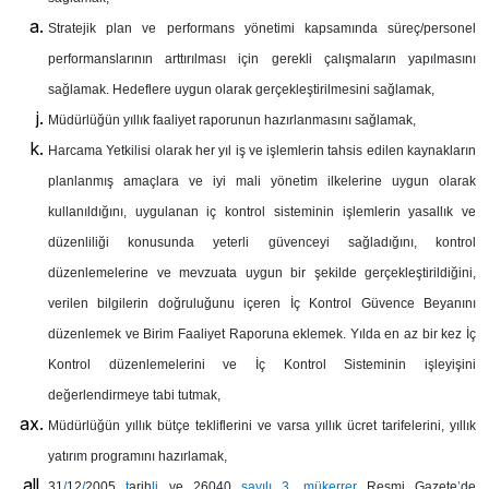
Stratejik plan ve performans yönetimi kapsamında süreç/personel
performanslarının arttırılması için gerekli çalışmaların yapılmasını
sağlamak. Hedeflere uygun olarak gerçekleştirilmesini sağlamak,
Müdürlüğün yıllık faaliyet raporunun hazırlanmasını sağlamak,
Harcama Yetkilisi olarak her yıl iş ve işlemlerin tahsis edilen kaynakların
planlanmış amaçlara ve iyi mali yönetim ilkelerine uygun olarak
kullanıldığını, uygulanan iç kontrol sisteminin işlemlerin yasallık ve
düzenliliği konusunda yeterli güvenceyi sağladığını, kontrol
düzenlemelerine ve mevzuata uygun bir şekilde gerçekleştirildiğini,
verilen bilgilerin doğruluğunu içeren İç Kontrol Güvence Beyanını
düzenlemek ve Birim Faaliyet Raporuna eklemek. Yılda en az bir kez İç
Kontrol düzenlemelerini ve İç Kontrol Sisteminin işleyişini
değerlendirmeye tabi tutmak,
Müdürlüğün yıllık bütçe tekliflerini ve varsa yıllık ücret tarifelerini, yıllık
yatırım programını hazırlamak,
31
/
12
/
2005
t
arih
li
ve 26040
sayılı 3. mükerrer
Resmi Gazete
’
de