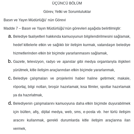
ÜÇÜNCÜ BÖLÜM
Görev, Yetki ve Sorumluluklar
Basın ve Yayın Müdürlüğü’ nün Görevi
Madde 7 –
Basın ve Yayın Müdürlüğü’nün görevleri aşağıda belirtilmiştir:
Belediye faaliyetleri hakkında kamuoyunun bilgilendirilmesini sağlamak,
hedef kitlelerle etkin ve sağlıklı bir iletişim kurmak, vatandaşın belediye
hizmetlerinden etkin bir biçimde yararlanmasını sağlamak,
Gazete, televizyon, radyo ve ajanslar gibi medya organlarıyla ilişkileri
yürütmek, kitle iletişim araçlarından etkin biçimde yararlanmak,
Belediye çalışmaları ve projelerini haber haline getirmek; makale,
röportaj, bilgi notlan, broşür hazırlamak; kısa filmler, spotlar hazırlamak
ya da hazırlatmak,
Belediyenin çalışmalarını kamuoyuna daha etkin biçimde duyurabilmek
için bülten, afiş, dijital medya, web, sms, e-posta vb. her türlü iletişim
aracını kullanmak, gerekli durumlarda kitle iletişim araçlarına ilan
vermek,