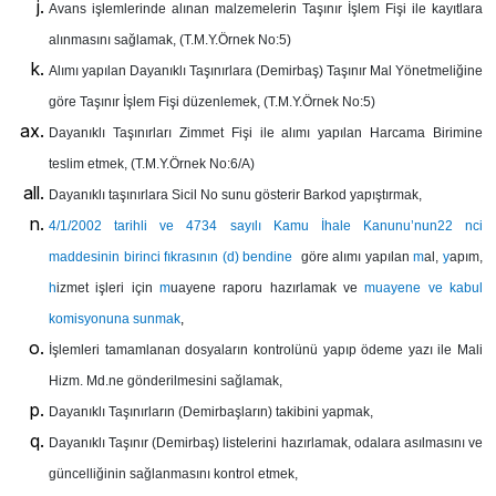
Avans işlemlerinde alınan malzemelerin Taşınır İşlem Fişi ile kayıtlara
alınmasını sağlamak, (T.M.Y.Örnek No:5)
Alımı yapılan Dayanıklı Taşınırlara (Demirbaş) Taşınır Mal Yönetmeliğine
göre Taşınır İşlem Fişi düzenlemek, (T.M.Y.Örnek No:5)
Dayanıklı Taşınırları Zimmet Fişi ile alımı yapılan Harcama Birimine
teslim etmek, (T.M.Y.Örnek No:6/A)
Dayanıklı taşınırlara Sicil No sunu gösterir Barkod yapıştırmak,
4/1/2002 tarihli ve
4734 sayılı Kamu İhale Kanunu’nun22 nci
maddesinin birinci fıkrasının (d) bendine
göre alımı yapılan
m
al,
y
apım,
h
izmet işleri için
m
uayene raporu hazırlamak ve
muayene ve kabul
komisyonuna sunmak
,
İşlemleri tamamlanan dosyaların kontrolünü yapıp ödeme yazı ile Mali
Hizm. Md.ne gönderilmesini sağlamak,
Dayanıklı Taşınırların (Demirbaşların) takibini yapmak,
Dayanıklı Taşınır (Demirbaş) listelerini hazırlamak, odalara asılmasını ve
güncelliğinin sağlanmasını kontrol etmek,