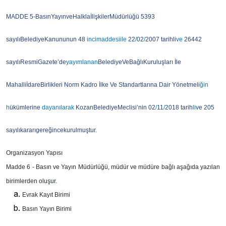
MADDE 5-BasınYayınveHalklaİlişkilerMüdürlüğü 5393
sayılıBelediyeKanununun 48
incimaddesiile
22
/
02
/
2007 tarihli
ve
26442
sayılıResmiGazete’de
yayımlanan
BelediyeVeBağlıKuruluşları İle
MahalliİdareBirlikleri Norm Kadro İlke Ve Standartlarına Dair Yönetmeli
ğin
h
ükümlerine
dayanılarak
KozanBelediyeMeclisi’nin 02
/
11
/
2018 tarih
li
ve 205
sayılıkararıgereğincekurulmuştur.
Organizasyon Yapısı
Madde 6 -
Basın ve Yayın Müdürlüğü, müdür ve müdüre bağlı aşağıda yazılan
birimlerden oluşur.
Evrak Kayıt Birimi
Basın Yayın Birimi