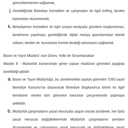
güncellenmesini sağlamak,
Gerektiğinde Belediye hizmetleri ve çalışmaları ile ilgili brifing, tanıtım
toplantıları düzenlemek,
Belediyemiz hizmetleri ile ilgili sosyal medyada gündem oluşturulması,
tanıtımının yapılması, gerektiğinde dijital medya ajanslarından teknik
reklam, tanıtım vb. konularda hizmet desteği alınmasını sağlamak,
Basın ve Yayın Müdürü’ nün Görev, Yetki Ve Sorumlulukları
Madde 8 -
Müdürlük bünyesinde görev yapan müdürün görevleri aşağıda
belirtildiği gibidir:
Basın ve Yayın Müdürlüğü, bu yönetmelikte sayılan görevleri 5393 sayılı
Belediye Kanunu’na dayanarak Belediye Başkanınca birimi ile ilgili
kendisine verilen tüm görevleri kanunlar çerçevesinde yapmaya
yetkilidir.
Müdürlük çalışmalarını yasal mevzuata uygun olarak yürütmek, her türlü
yasal mevzuat değişikliklerinde Müdürlük çalışmalarını yeniden
düzenlemek ve çalışanların yasal mevzuata ve değişikliklere uyum