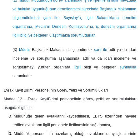
(2) Müdür Müdürlüğün görev alanındaki iş ve işlemlerin ilgili mevzuata
ve hukuka uygunluğunun denetlenmesi sürecinde Başkanlık Makamının
bilgilendirilmesi şartı ile, Sayıştay’a, ilgili Bakanlıkların denetim
organlarına, Meclis’in Denetim Komisyonu’na, iç denetim organlarına
ilgili bilgi ve belgeleri ulaştırmakla sorumludurlar.
(3)
Müdür
Başkanlık Makamını bilgilendirmek
şartı ile
adli ya da idari
inceleme ve soruşturma aşamasında, adli ya da idari inceleme ve
soruşturmayı yürüten organlara
ilgili
bilgi ve belgeleri
sunmakla
sorumludur.
Evrak Kayıt Birimi Personelinin Görev, Yetki Ve Sorumlulukları
Madde 12 -
Evrak KayıtBirimi personelinin görev, yetki ve sorumlulukları
aşağıdaki gibidir:
Müdürlüğe gelen evrakların kaydedilmesi, EBYS üzerinden havale
edilen evrakların ilgili personele iletilmesinin sağlanması,
Müdürlük personelinin hazırlamış olduğu evrakların onay işlemlerinin