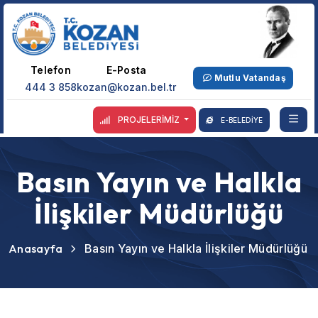
Telefon
E-Posta
Mutlu Vatandaş
444 3 858
kozan@kozan.bel.tr
PROJELERİMİZ
E-BELEDİYE
Basın Yayın ve Halkla
İlişkiler Müdürlüğü
Anasayfa
Basın Yayın ve Halkla İlişkiler Müdürlüğü