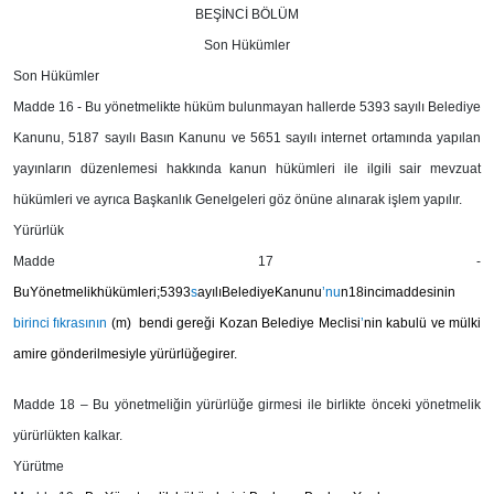
BEŞİNCİ BÖLÜM
Son Hükümler
Son Hükümler
Madde 16 -
Bu yönetmelikte hüküm bulunmayan hallerde 5393 sayılı Belediye
Kanunu, 5187 sayılı Basın Kanunu ve 5651 sayılı internet ortamında yapılan
yayınların düzenlemesi hakkında kanun hükümleri ile ilgili sair mevzuat
hükümleri ve ayrıca Başkanlık Genelgeleri göz önüne alınarak işlem yapılır.
Yürürlük
Madde 17 -
BuYönetmelikhükümleri;5393
s
ayılıBelediyeKanunu
’nu
n18incimaddesinin
birinci fıkrasının
(m) ben
d
i gereği Kozan Belediye Meclisi
’
nin kabulü ve mülki
amire gönderilmesiyle yürürlüğegirer.
Madde 18
– Bu yönetmeliğin yürürlüğe girmesi ile birlikte önceki yönetmelik
yürürlükten kalkar.
Yürütme