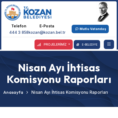
Telefon
E-Posta
Mutlu Vatandaş
444 3 858
kozan@kozan.bel.tr
PROJELERİMİZ
E-BELEDİYE
Nisan Ayı İhtisas
Komisyonu Raporları
Anasayfa
Nisan Ayı İhtisas Komisyonu Raporları