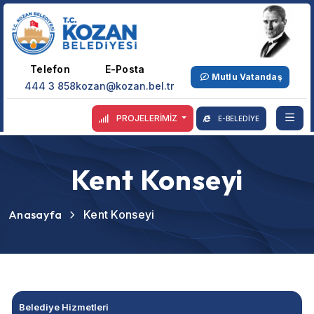
Telefon
E-Posta
Mutlu Vatandaş
444 3 858
kozan@kozan.bel.tr
PROJELERİMİZ
E-BELEDİYE
Kent Konseyi
Anasayfa
Kent Konseyi
Belediye Hizmetleri