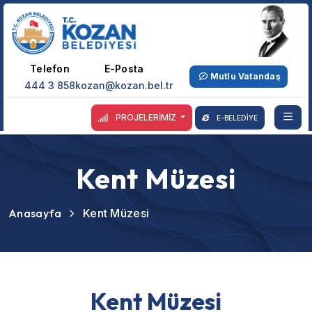
Telefon
E-Posta
Mutlu Vatandaş
444 3 858
kozan@kozan.bel.tr
PROJELERİMİZ
E-BELEDİYE
Kent Müzesi
Anasayfa
Kent Müzesi
Kent Müzesi