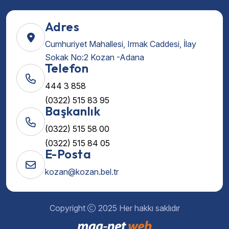
Adres
Cumhuriyet Mahallesi, Irmak Caddesi, İlay
Sokak No:2 Kozan -Adana
Telefon
444 3 858
(0322) 515 83 95
Başkanlık
(0322) 515 58 00
(0322) 515 84 05
E-Posta
kozan@kozan.bel.tr
Copyright
2025 Her hakkı saklıdır