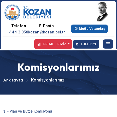
Telefon
E-Posta
Mutlu Vatandaş
444 3 858
kozan@kozan.bel.tr
PROJELERİMİZ
E-BELEDİYE
Komisyonlarımız
Anasayfa
Komisyonlarımız
1 -
Plan ve Bütçe Komisyonu