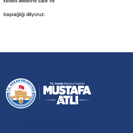
kederli ailelerine sabır ve
başsağlığı diliyoruz.