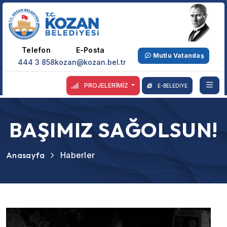
Telefon
E-Posta
Mutlu Vatandaş
444 3 858
kozan@kozan.bel.tr
PROJELERİMİZ
E-BELEDİYE
BAŞIMIZ SAĞOLSUN!
Anasayfa
Haberler