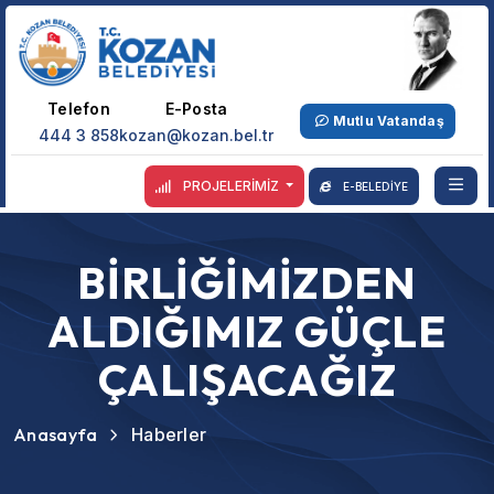
Telefon
E-Posta
Mutlu Vatandaş
444 3 858
kozan@kozan.bel.tr
PROJELERİMİZ
E-BELEDİYE
BİRLİĞİMİZDEN
ALDIĞIMIZ GÜÇLE
ÇALIŞACAĞIZ
Anasayfa
Haberler