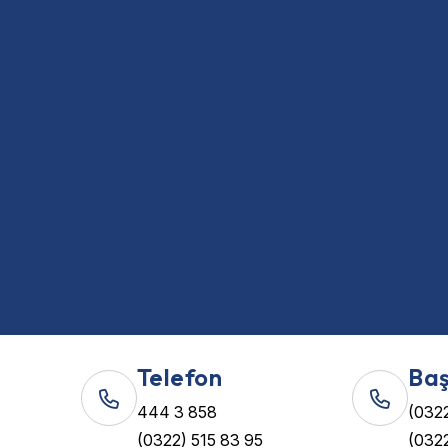
Telefon
Baş
444 3 858
(0322
(0322) 515 83 95
(0322