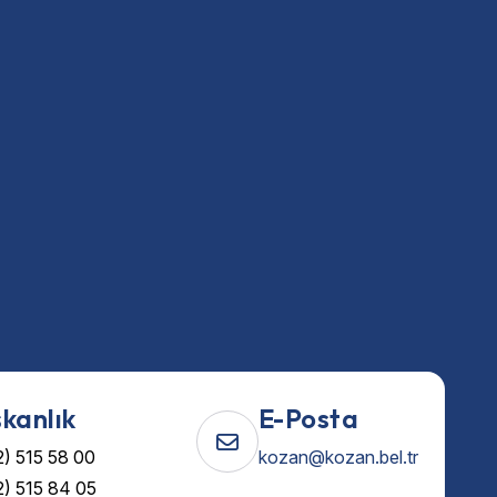
kanlık
E-Posta
) 515 58 00
kozan@kozan.bel.tr
) 515 84 05