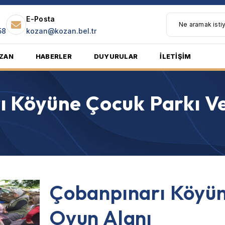
E-Posta
58
kozan@kozan.bel.tr
ZAN
HABERLER
DUYURULAR
İLETİŞİM
 Köyüne Çocuk Parkı V
Çobanpınarı Köyün
Oyun Alanı