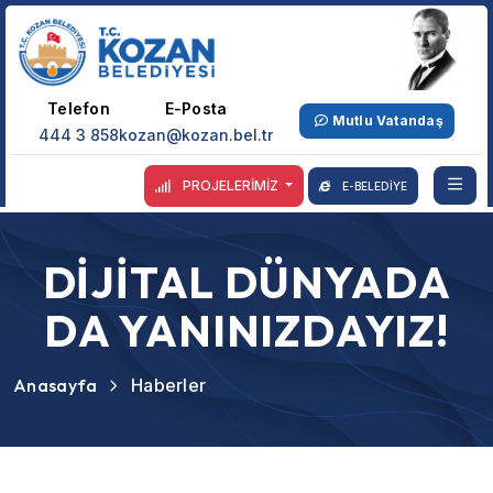
Telefon
E-Posta
Mutlu Vatandaş
444 3 858
kozan@kozan.bel.tr
PROJELERİMİZ
E-BELEDİYE
DİJİTAL DÜNYADA
DA YANINIZDAYIZ!
Anasayfa
Haberler