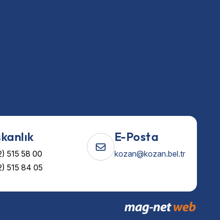
kanlık
E-Posta
) 515 58 00
kozan@kozan.bel.tr
) 515 84 05