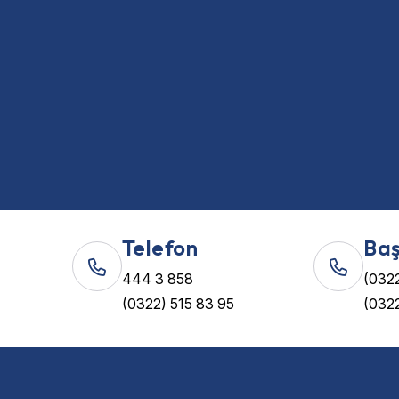
Telefon
Baş
444 3 858
(0322
(0322) 515 83 95
(0322