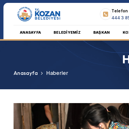
Telefon
444 3 8
ANASAYFA
BELEDİYEMİZ
BAŞKAN
KO
H
Anasayfa
Haberler