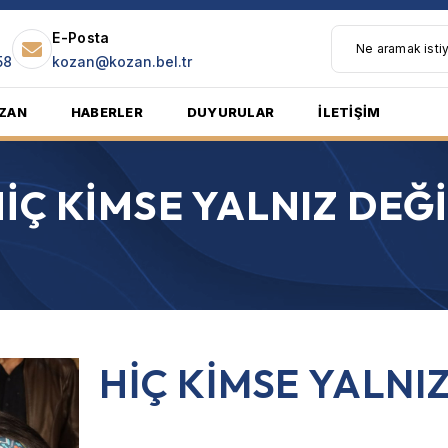
E-Posta
58
kozan@kozan.bel.tr
ZAN
HABERLER
DUYURULAR
İLETİŞİM
İÇ KİMSE YALNIZ DEĞ
HİÇ KİMSE YALNI