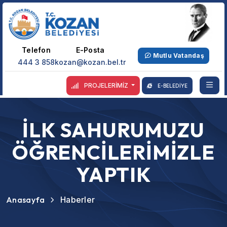
Telefon
E-Posta
Mutlu Vatandaş
444 3 858
kozan@kozan.bel.tr
PROJELERİMİZ
E-BELEDİYE
İLK SAHURUMUZU
ÖĞRENCİLERİMİZLE
YAPTIK
Anasayfa
Haberler