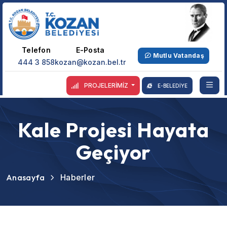
Telefon
E-Posta
Mutlu Vatandaş
444 3 858
kozan@kozan.bel.tr
PROJELERİMİZ
E-BELEDİYE
Kale Projesi Hayata
Geçiyor
Anasayfa
Haberler