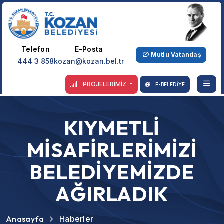
Telefon
E-Posta
Mutlu Vatandaş
444 3 858
kozan@kozan.bel.tr
PROJELERİMİZ
E-BELEDİYE
KIYMETLİ
MİSAFİRLERİMİZİ
BELEDİYEMİZDE
AĞIRLADIK
Anasayfa
Haberler