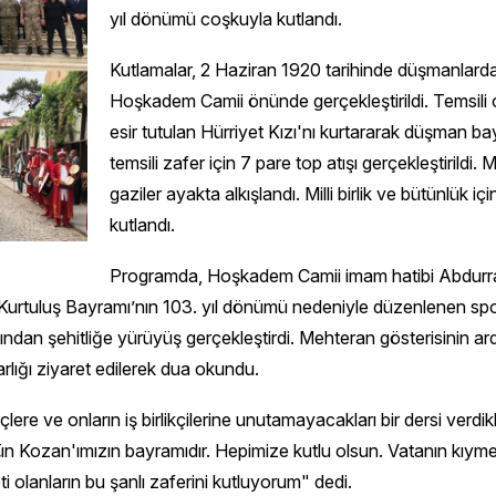
yıl dönümü coşkuyla kutlandı.
Kutlamalar, 2 Haziran 1920 tarihinde düşmanlard
Hoşkadem Camii önünde gerçekleştirildi. Temsili o
esir tutulan Hürriyet Kızı'nı kurtararak düşman ba
temsili zafer için 7 pare top atışı gerçekleştirildi.
gaziler ayakta alkışlandı. Milli birlik ve bütünlük 
kutlandı.
Programda, Hoşkadem Camii imam hatibi Abdurrahm
an Kurtuluş Bayramı’nın 103. yıl dönümü nedeniyle düzenlenen spo
rdından şehitliğe yürüyüş gerçekleştirdi. Mehteran gösterisinin ar
arlığı ziyaret edilerek dua okundu.
çlere ve onların iş birlikçilerine unutamayacakları bir dersi ve
zan'ımızın bayramıdır. Hepimize kutlu olsun. Vatanın kıymetini 
eti olanların bu şanlı zaferini kutluyorum" dedi.