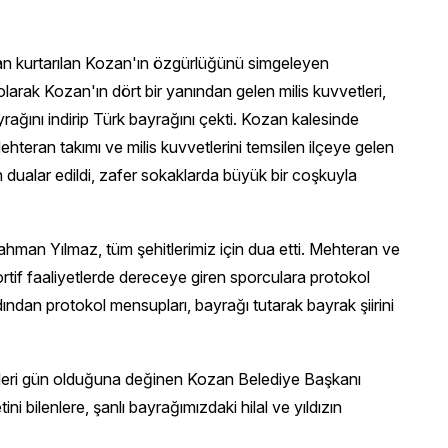
an kurtarılan Kozan'ın özgürlüğünü simgeleyen
larak Kozan'ın dört bir yanından gelen milis kuvvetleri,
yrağını indirip Türk bayrağını çekti. Kozan kalesinde
 Mehteran takımı ve milis kuvvetlerini temsilen ilçeye gelen
için dualar edildi, zafer sokaklarda büyük bir coşkuyla
an Yılmaz, tüm şehitlerimiz için dua etti. Mehteran ve
rtif faaliyetlerde dereceye giren sporculara protokol
dından protokol mensupları, bayrağı tutarak bayrak şiirini
rdikleri gün olduğuna değinen Kozan Belediye Başkanı
bilenlere, şanlı bayrağımızdaki hilal ve yıldızın