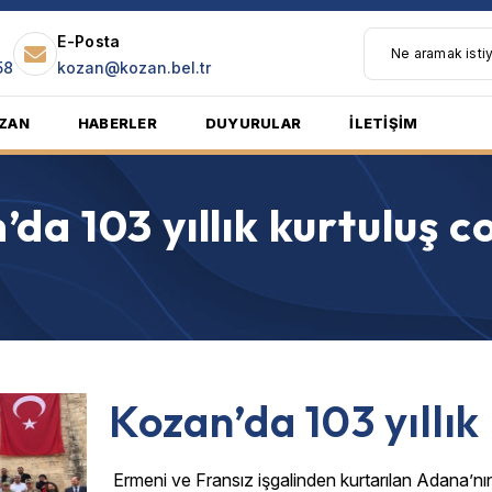
E-Posta
58
kozan@kozan.bel.tr
ZAN
HABERLER
DUYURULAR
İLETİŞİM
’da 103 yıllık kurtuluş c
Kozan’da 103 yıllık
Ermeni ve Fransız işgalinden kurtarılan Adana’nı