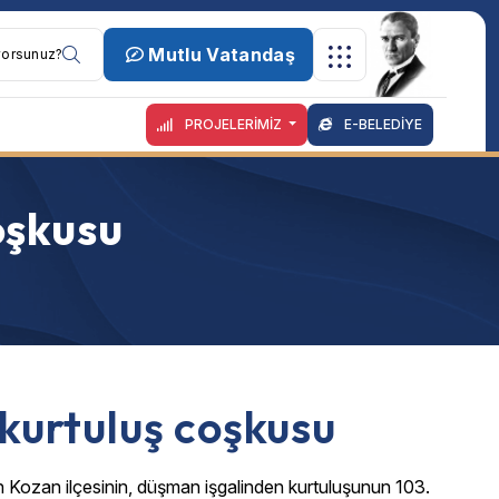
Mutlu Vatandaş
PROJELERİMİZ
E-BELEDİYE
oşkusu
 kurtuluş coşkusu
n Kozan ilçesinin, düşman işgalinden kurtuluşunun 103.