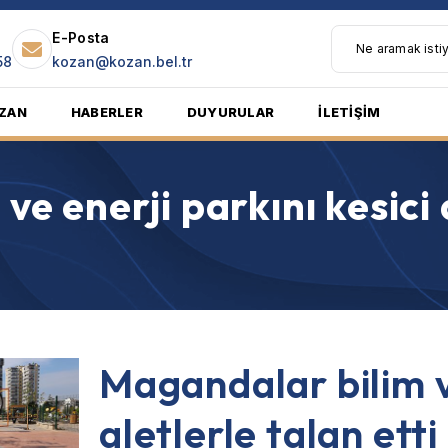
E-Posta
58
kozan@kozan.bel.tr
ZAN
HABERLER
DUYURULAR
İLETİŞİM
e enerji parkını kesici a
Magandalar bilim ve
aletlerle talan etti