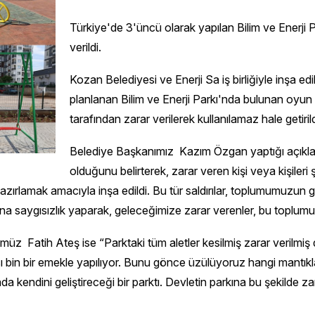
Türkiye'de 3'üncü olarak yapılan Bilim ve Enerji Par
verildi.
Kozan Belediyesi ve Enerji Sa iş birliğiyle inşa ed
planlanan Bilim ve Enerji Parkı'nda bulunan oyun al
tarafından zarar verilerek kullanılamaz hale getirild
Belediye Başkanımız Kazım Özgan yaptığı açıklama
olduğunu belirterek, zarar veren kişi veya kişileri 
zırlamak amacıyla inşa edildi. Bu tür saldırılar, toplumumuzun g
una saygısızlık yaparak, geleceğimize zarar verenler, bu toplumun
 Fatih Ateş ise “Parktaki tüm aletler kesilmiş zarar verilmiş 
ası bin bir emekle yapılıyor. Bunu gönce üzülüyoruz hangi mantı
ada kendini geliştireceği bir parktı. Devletin parkına bu şekilde 