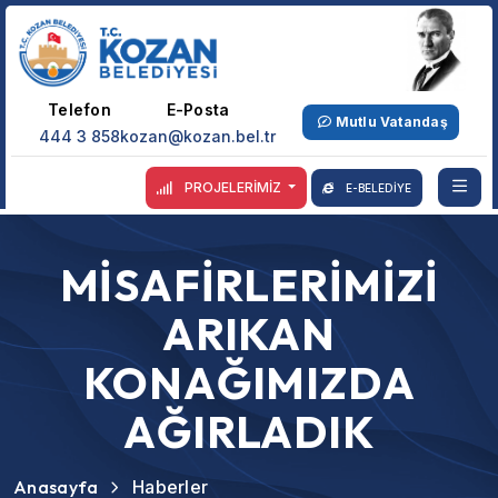
Telefon
E-Posta
Mutlu Vatandaş
444 3 858
kozan@kozan.bel.tr
PROJELERİMİZ
E-BELEDİYE
MİSAFİRLERİMİZİ
ARIKAN
KONAĞIMIZDA
AĞIRLADIK
Anasayfa
Haberler