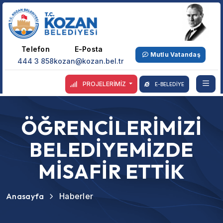
Telefon
E-Posta
Mutlu Vatandaş
444 3 858
kozan@kozan.bel.tr
PROJELERİMİZ
E-BELEDİYE
ÖĞRENCİLERİMİZİ
BELEDİYEMİZDE
MİSAFİR ETTİK
Anasayfa
Haberler