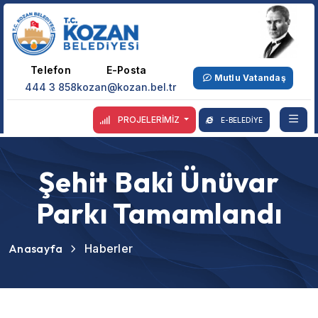
Telefon
E-Posta
Mutlu Vatandaş
444 3 858
kozan@kozan.bel.tr
PROJELERİMİZ
E-BELEDİYE
Şehit Baki Ünüvar
Parkı Tamamlandı
Anasayfa
Haberler