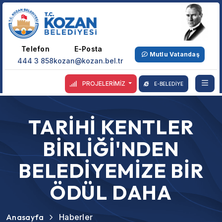
Telefon
E-Posta
Mutlu Vatandaş
444 3 858
kozan@kozan.bel.tr
PROJELERİMİZ
E-BELEDİYE
TARİHİ KENTLER
BİRLİĞİ'NDEN
BELEDİYEMİZE BİR
ÖDÜL DAHA
Anasayfa
Haberler