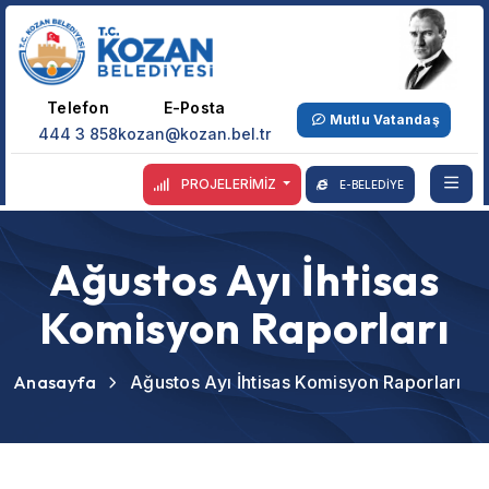
Telefon
E-Posta
Mutlu Vatandaş
444 3 858
kozan@kozan.bel.tr
PROJELERİMİZ
E-BELEDİYE
Ağustos Ayı İhtisas
Komisyon Raporları
Anasayfa
Ağustos Ayı İhtisas Komisyon Raporları