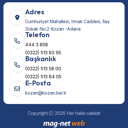
Adres
Cumhuriyet Mahallesi, Irmak Caddesi, İlay
Sokak No:2 Kozan -Adana
Telefon
444 3 858
(0322) 515 83 95
Başkanlık
(0322) 515 58 00
(0322) 515 84 05
E-Posta
kozan@kozan.bel.tr
Copyright
2025 Her hakkı saklıdır