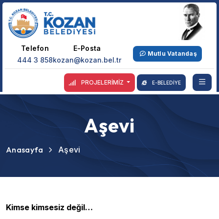
Telefon
E-Posta
Mutlu Vatandaş
444 3 858
kozan@kozan.bel.tr
PROJELERİMİZ
E-BELEDİYE
Aşevi
Anasayfa
Aşevi
Kimse kimsesiz değil…